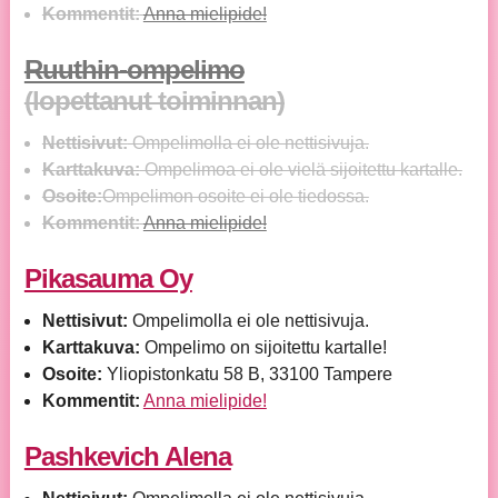
Kommentit:
Anna mielipide!
Ruuthin-ompelimo
(lopettanut toiminnan)
Nettisivut:
Ompelimolla ei ole nettisivuja.
Karttakuva:
Ompelimoa ei ole vielä sijoitettu kartalle.
Osoite:
Ompelimon osoite ei ole tiedossa.
Kommentit:
Anna mielipide!
Pikasauma Oy
Nettisivut:
Ompelimolla ei ole nettisivuja.
Karttakuva:
Ompelimo on sijoitettu kartalle!
Osoite:
Yliopistonkatu 58 B, 33100 Tampere
Kommentit:
Anna mielipide!
Pashkevich Alena