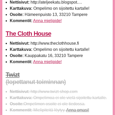
Nettisivut:
http://ateljeekatu.blogspot.…
Karttakuva:
Ompelimo on sijoitettu kartalle!
Osoite:
Hämeenpuisto 13, 33210 Tampere
Kommentit:
Anna mielipide!
The Cloth House
Nettisivut:
http://www.theclothhouse.fi
Karttakuva:
Ompelimo on sijoitettu kartalle!
Osoite:
Kauppakatu 16, 33210 Tampere
Kommentit:
Anna mielipide!
Twizt
(lopettanut toiminnan)
Nettisivut:
http://www.twizt-shop.com
Karttakuva:
Ompelimoa ei ole vielä sijoitettu kartalle.
Osoite:
Ompelimon osoite ei ole tiedossa.
Kommentit:
Mielipiteitä löytyy.
Anna omasi!