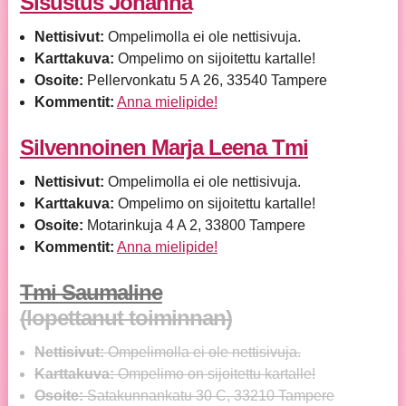
Sisustus Johanna
Nettisivut:
Ompelimolla ei ole nettisivuja.
Karttakuva:
Ompelimo on sijoitettu kartalle!
Osoite:
Pellervonkatu 5 A 26, 33540 Tampere
Kommentit:
Anna mielipide!
Silvennoinen Marja Leena Tmi
Nettisivut:
Ompelimolla ei ole nettisivuja.
Karttakuva:
Ompelimo on sijoitettu kartalle!
Osoite:
Motarinkuja 4 A 2, 33800 Tampere
Kommentit:
Anna mielipide!
Tmi Saumaline
(lopettanut toiminnan)
Nettisivut:
Ompelimolla ei ole nettisivuja.
Karttakuva:
Ompelimo on sijoitettu kartalle!
Osoite:
Satakunnankatu 30 C, 33210 Tampere