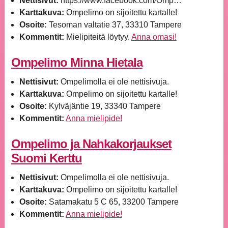
Nettisivut:
https://www.facebook.com/Omp…
Karttakuva:
Ompelimo on sijoitettu kartalle!
Osoite:
Tesoman valtatie 37, 33310 Tampere
Kommentit:
Mielipiteitä löytyy.
Anna omasi!
Ompelimo Minna Hietala
Nettisivut:
Ompelimolla ei ole nettisivuja.
Karttakuva:
Ompelimo on sijoitettu kartalle!
Osoite:
Kylväjäntie 19, 33340 Tampere
Kommentit:
Anna mielipide!
Ompelimo ja Nahkakorjaukset
Suomi Kerttu
Nettisivut:
Ompelimolla ei ole nettisivuja.
Karttakuva:
Ompelimo on sijoitettu kartalle!
Osoite:
Satamakatu 5 C 65, 33200 Tampere
Kommentit:
Anna mielipide!