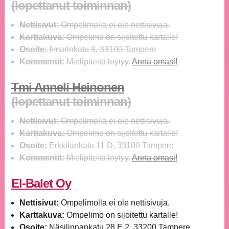
(lopettanut toiminnan)
Nettisivut:
Ompelimolla ei ole nettisivuja.
Karttakuva:
Ompelimo on sijoitettu kartalle!
Osoite:
Ilmarinkatu 8, 33100 Tampere
Kommentit:
Mielipiteitä löytyy.
Anna omasi!
Tmi Anneli Heinonen
(lopettanut toiminnan)
Nettisivut:
Ompelimolla ei ole nettisivuja.
Karttakuva:
Ompelimo on sijoitettu kartalle!
Osoite:
Erkkilänkatu 11 D, 33100 Tampere
Kommentit:
Mielipiteitä löytyy.
Anna omasi!
El-Balet Oy
Nettisivut:
Ompelimolla ei ole nettisivuja.
Karttakuva:
Ompelimo on sijoitettu kartalle!
Osoite:
Näsilinnankatu 28 E 2, 33200 Tampere