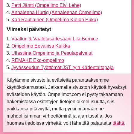
Petri Jäntti (Ompelimo Elvi Lehe)
Annaleena Hurtig (Annaleenan Ompelimo)
Kari Rautiainen (Ompelimo Kielon Puku)
Viimeksi päivitetyt
Vaatturi & Vaatetusartesaani Lila Bernice
Ompelimo Eevaliisa Kuikka
Ullastiina Ompelimo ja Pesulapalvelut
REMAKE Eko-ompelimo
Jyvässeudun Työttömät JST ry:n Kädentaitopaja
Käytämme sivustolla evästeitä parantaaksemme
käyttökokemustasi. Jatkamalla sivuston käyttöä hyväksyt
evästeiden käytön. Ompelimot.com ei pysty takaamaan
hakemistossa esitettyjen tietojen oikeellisuutta, siis
paikkansa pitävyyttä, mutta pyrkii pitämään ne
mahdollisimman virheettöminä ja ajan tasalla. Jos
huomaa tiedoissa virheitä, voit lähettää palautetta
täältä
.