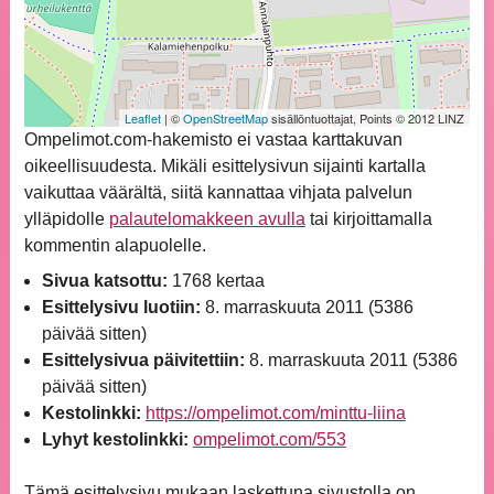
Leaflet
| ©
OpenStreetMap
sisällöntuottajat, Points © 2012 LINZ
Ompelimot.com-hakemisto ei vastaa karttakuvan
oikeellisuudesta. Mikäli esittelysivun sijainti kartalla
vaikuttaa väärältä, siitä kannattaa vihjata palvelun
ylläpidolle
palautelomakkeen avulla
tai kirjoittamalla
kommentin alapuolelle.
Sivua katsottu:
1768 kertaa
Esittelysivu luotiin:
8. marraskuuta 2011 (5386
päivää sitten)
Esittelysivua päivitettiin:
8. marraskuuta 2011 (5386
päivää sitten)
Kestolinkki:
https://ompelimot.com/minttu-liina
Lyhyt kestolinkki:
ompelimot.com/553
Tämä esittelysivu mukaan laskettuna sivustolla on