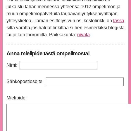
julkaistu tähän mennessä yhteensä 1012 ompelimon ja
muun ompelimopalveluita tarjoavan yrityksen/yrittäjän
yhteystietoa. Tämän esittelysivun ns. kestolinkki on
tässä
siltä varalta jos haluat linkittää siihen esimerkiksi blogista
tai joltain foorumilta. Paikkakunta:
nivala
.
Anna mielipide tästä ompelimosta!
Nimi:
Sähköpostiosoite:
Mielipide: