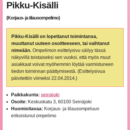
Pikku-Kisälli
(Korjaus- ja tilausompelimo)
Pikku-Kisälli on lopettanut toimintansa,
muuttanut uuteen osoitteeseen, tai vaihtanut
nimeään.
Ompelimon esittelysivu säilyy tässä
näkyvillä toistaiseksi sen vuoksi, että myös muut
asiakkaat voivat myöhemmin löytää varmistuneen
tiedon toiminnan päättymisestä. (Esittelysivua
päivitettiin viimeksi 22.04.2014.)
Paikkakunta:
seinäjoki
Osoite:
Keskuskatu 3, 60100 Seinäjoki
Huomioitavaa:
Korjaus- ja tilausompeluun
erikoistunut ompelimo