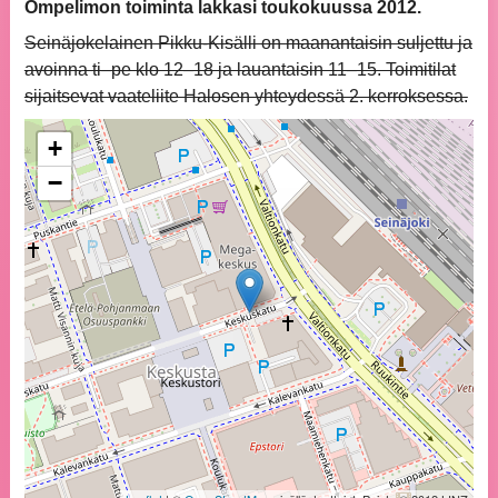
Ompelimon toiminta lakkasi toukokuussa 2012.
Seinäjokelainen Pikku-Kisälli on maanantaisin suljettu ja
avoinna ti–pe klo 12–18 ja lauantaisin 11–15. Toimitilat
sijaitsevat vaateliite Halosen yhteydessä 2. kerroksessa.
+
−