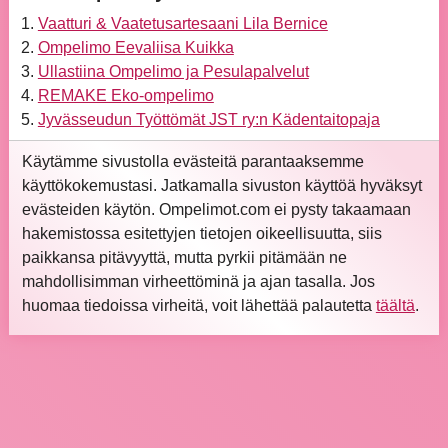
Vaatturi & Vaatetusartesaani Lila Bernice
Ompelimo Eevaliisa Kuikka
Ullastiina Ompelimo ja Pesulapalvelut
REMAKE Eko-ompelimo
Jyvässeudun Työttömät JST ry:n Kädentaitopaja
Käytämme sivustolla evästeitä parantaaksemme
käyttökokemustasi. Jatkamalla sivuston käyttöä hyväksyt
evästeiden käytön. Ompelimot.com ei pysty takaamaan
hakemistossa esitettyjen tietojen oikeellisuutta, siis
paikkansa pitävyyttä, mutta pyrkii pitämään ne
mahdollisimman virheettöminä ja ajan tasalla. Jos
huomaa tiedoissa virheitä, voit lähettää palautetta
täältä
.