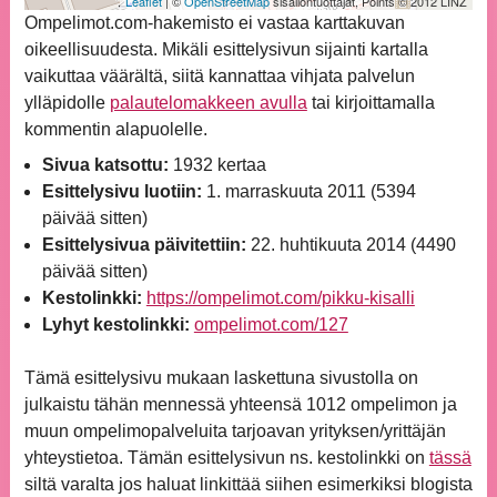
Leaflet
| ©
OpenStreetMap
sisällöntuottajat, Points © 2012 LINZ
Ompelimot.com-hakemisto ei vastaa karttakuvan
oikeellisuudesta. Mikäli esittelysivun sijainti kartalla
vaikuttaa väärältä, siitä kannattaa vihjata palvelun
ylläpidolle
palautelomakkeen avulla
tai kirjoittamalla
kommentin alapuolelle.
Sivua katsottu:
1932 kertaa
Esittelysivu luotiin:
1. marraskuuta 2011 (5394
päivää sitten)
Esittelysivua päivitettiin:
22. huhtikuuta 2014 (4490
päivää sitten)
Kestolinkki:
https://ompelimot.com/pikku-kisalli
Lyhyt kestolinkki:
ompelimot.com/127
Tämä esittelysivu mukaan laskettuna sivustolla on
julkaistu tähän mennessä yhteensä 1012 ompelimon ja
muun ompelimopalveluita tarjoavan yrityksen/yrittäjän
yhteystietoa. Tämän esittelysivun ns. kestolinkki on
tässä
siltä varalta jos haluat linkittää siihen esimerkiksi blogista