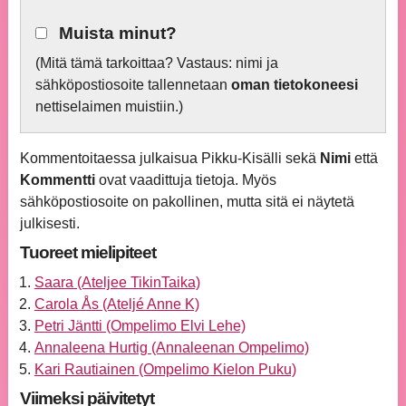
Muista minut?
(Mitä tämä tarkoittaa? Vastaus: nimi ja
sähköpostiosoite tallennetaan
oman tietokoneesi
nettiselaimen muistiin.)
Kommentoitaessa julkaisua Pikku-Kisälli sekä
Nimi
että
Kommentti
ovat vaadittuja tietoja. Myös
sähköpostiosoite on pakollinen, mutta sitä ei näytetä
julkisesti.
Tuoreet mielipiteet
Saara (Ateljee TikinTaika)
Carola Ås (Ateljé Anne K)
Petri Jäntti (Ompelimo Elvi Lehe)
Annaleena Hurtig (Annaleenan Ompelimo)
Kari Rautiainen (Ompelimo Kielon Puku)
Viimeksi päivitetyt