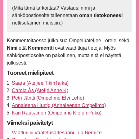
(Mitä tämä tarkoittaa? Vastaus: nimi ja
sähköpostiosoite tallennetaan
oman tietokoneesi
nettiselaimen muistiin.)
Kommentoitaessa julkaisua Ompeluateljee Lorelei sekä
Nimi
että
Kommentti
ovat vaadittuja tietoja. Myös
sähköpostiosoite on pakollinen, mutta sitä ei näytetä
julkisesti.
Tuoreet mielipiteet
Saara (Ateljee TikinTaika)
Carola Ås (Ateljé Anne K)
Petri Jäntti (Ompelimo Elvi Lehe)
Annaleena Hurtig (Annaleenan Ompelimo)
Kari Rautiainen (Ompelimo Kielon Puku)
Viimeksi päivitetyt
Vaatturi & Vaatetusartesaani Lila Bernice