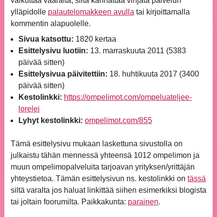
vaikuttaa väärältä, siitä kannattaa vihjata palvelun
ylläpidolle
palautelomakkeen avulla
tai kirjoittamalla
kommentin alapuolelle.
Sivua katsottu:
1820 kertaa
Esittelysivu luotiin:
13. marraskuuta 2011 (5383
päivää sitten)
Esittelysivua päivitettiin:
18. huhtikuuta 2017 (3400
päivää sitten)
Kestolinkki:
https://ompelimot.com/ompeluateljee-
lorelei
Lyhyt kestolinkki:
ompelimot.com/855
Tämä esittelysivu mukaan laskettuna sivustolla on
julkaistu tähän mennessä yhteensä 1012 ompelimon ja
muun ompelimopalveluita tarjoavan yrityksen/yrittäjän
yhteystietoa. Tämän esittelysivun ns. kestolinkki on
tässä
siltä varalta jos haluat linkittää siihen esimerkiksi blogista
tai joltain foorumilta. Paikkakunta:
parainen
.