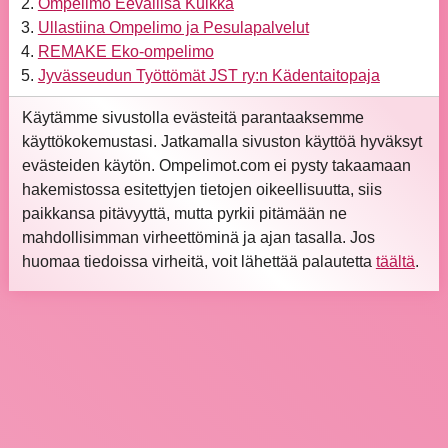
Ompelimo Eevaliisa Kuikka
Ullastiina Ompelimo ja Pesulapalvelut
REMAKE Eko-ompelimo
Jyvässeudun Työttömät JST ry:n Kädentaitopaja
Käytämme sivustolla evästeitä parantaaksemme
käyttökokemustasi. Jatkamalla sivuston käyttöä hyväksyt
evästeiden käytön. Ompelimot.com ei pysty takaamaan
hakemistossa esitettyjen tietojen oikeellisuutta, siis
paikkansa pitävyyttä, mutta pyrkii pitämään ne
mahdollisimman virheettöminä ja ajan tasalla. Jos
huomaa tiedoissa virheitä, voit lähettää palautetta
täältä
.