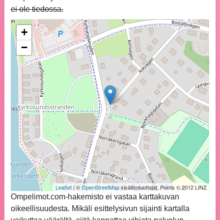
ei ole tiedossa.
+
−
Leaflet
| ©
OpenStreetMap
sisällöntuottajat, Points © 2012 LINZ
Ompelimot.com-hakemisto ei vastaa karttakuvan
oikeellisuudesta. Mikäli esittelysivun sijainti kartalla