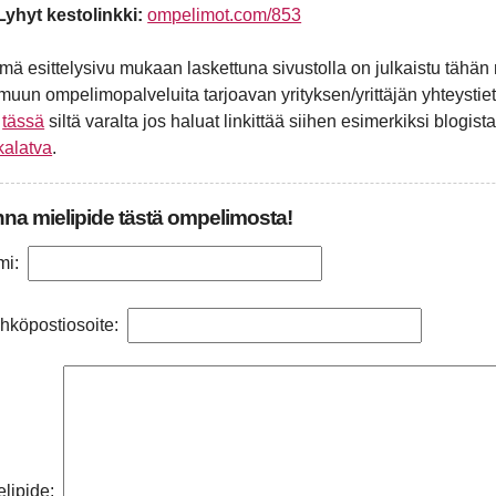
Lyhyt kestolinkki:
ompelimot.com/853
mä esittelysivu mukaan laskettuna sivustolla on julkaistu tä
 muun ompelimopalveluita tarjoavan yrityksen/yrittäjän yhteystiet
n
tässä
siltä varalta jos haluat linkittää siihen esimerkiksi blogista
ikalatva
.
na mielipide tästä ompelimosta!
mi:
hköpostiosoite:
elipide: