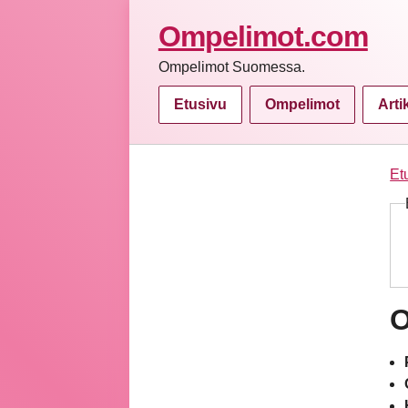
Ompelimot.com
Ompelimot Suomessa.
Etusivu
Ompelimot
Arti
Et
O