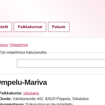
kkelit
Paikkakunnat
Palaute
usivu
:
Ompelimot
Etsi ompelimoa hakusanalla
mpelu-Mariva
Paikkakunta:
siikalatva
Osoite:
Vähälamuntie 442, 92620 Piippola, Siikalatva
Huomioitavaa:
Erikoisaloja ei ole määritelty