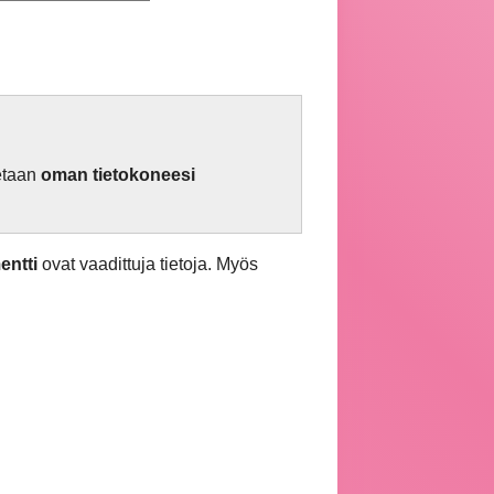
netaan
oman tietokoneesi
ntti
ovat vaadittuja tietoja. Myös