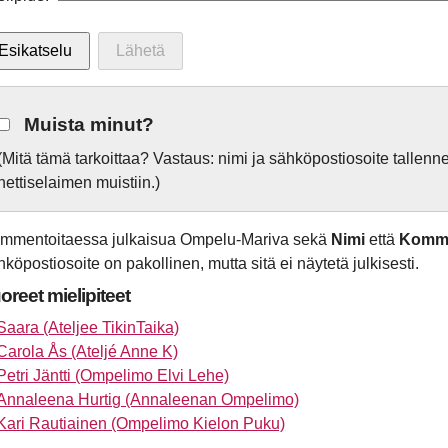
Muista minut?
(Mitä tämä tarkoittaa? Vastaus: nimi ja sähköpostiosoite tallen
nettiselaimen muistiin.)
mmentoitaessa julkaisua Ompelu-Mariva sekä
Nimi
että
Komme
hköpostiosoite on pakollinen, mutta sitä ei näytetä julkisesti.
oreet mielipiteet
Saara (Ateljee TikinTaika)
Carola Ås (Ateljé Anne K)
Petri Jäntti (Ompelimo Elvi Lehe)
Annaleena Hurtig (Annaleenan Ompelimo)
Kari Rautiainen (Ompelimo Kielon Puku)