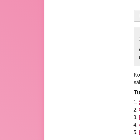
Ko
sä
Tu