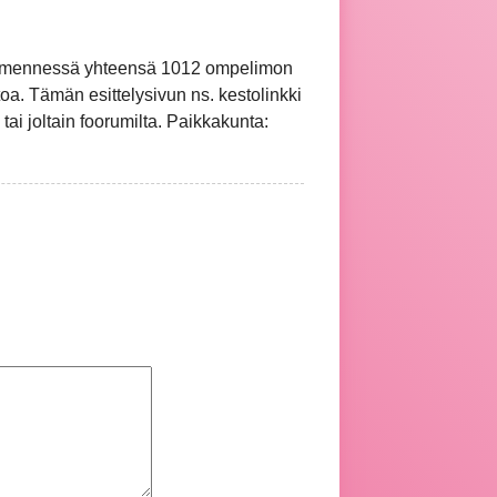
hän mennessä yhteensä 1012 ompelimon
oa. Tämän esittelysivun ns. kestolinkki
 tai joltain foorumilta. Paikkakunta: