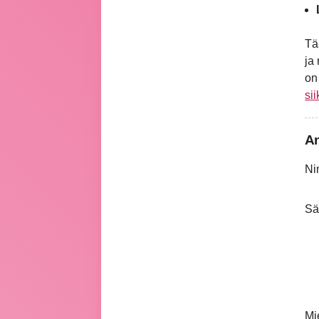
Tä
ja
o
si
An
Ni
Sä
Mi