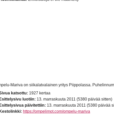
pelu-Mariva on siikalatvalainen yritys Piippolassa. Puhelinnu
Sivua katsottu:
1927 kertaa
Esittelysivu luotiin:
13. marraskuuta 2011 (5380 päivää sitten)
Esittelysivua päivitettiin:
13. marraskuuta 2011 (5380 päivää si
Kestolinkki:
https://ompelimot.com/ompelu-mariva