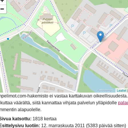
+
−
Leaflet
pelimot.com-hakemisto ei vastaa karttakuvan oikeellisuudesta. Mik
ikuttaa väärältä, siitä kannattaa vihjata palvelun ylläpidolle
pala
mmentin alapuolelle.
Sivua katsottu:
1818 kertaa
Esittelysivu luotiin:
12. marraskuuta 2011 (5383 päivää sitten)