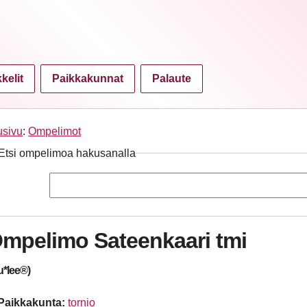
kkelit
Paikkakunnat
Palaute
usivu
:
Ompelimot
Etsi ompelimoa hakusanalla
mpelimo Sateenkaari tmi
u*lee®)
Paikkakunta:
tornio