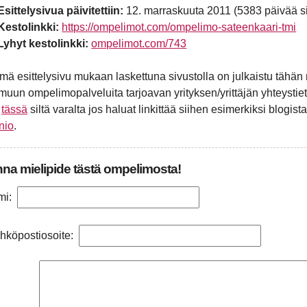
Esittelysivua päivitettiin:
12. marraskuuta 2011 (5383 päivää si
Kestolinkki:
https://ompelimot.com/ompelimo-sateenkaari-tmi
Lyhyt kestolinkki:
ompelimot.com/743
mä esittelysivu mukaan laskettuna sivustolla on julkaistu tä
 muun ompelimopalveluita tarjoavan yrityksen/yrittäjän yhteystiet
n
tässä
siltä varalta jos haluat linkittää siihen esimerkiksi blogista
rnio
.
na mielipide tästä ompelimosta!
mi:
hköpostiosoite: