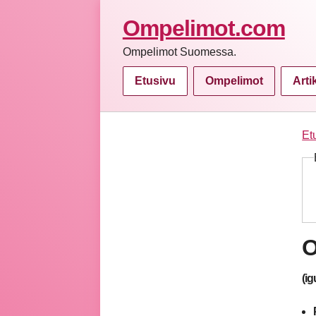
Ompelimot.com
Ompelimot Suomessa.
Etusivu
Ompelimot
Arti
Et
O
(ig