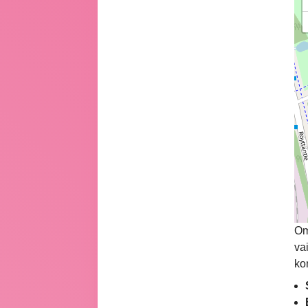
Om
va
ko