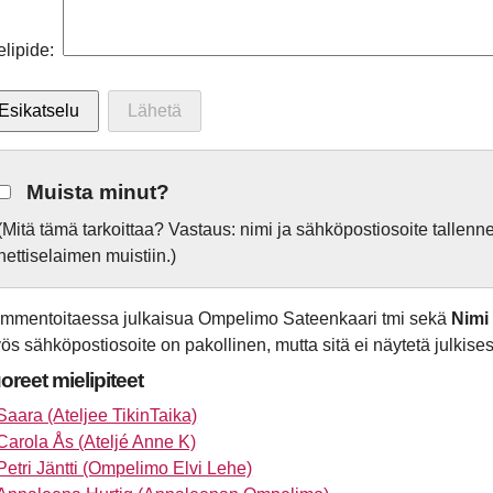
elipide:
Muista minut?
(Mitä tämä tarkoittaa? Vastaus: nimi ja sähköpostiosoite tallen
nettiselaimen muistiin.)
mmentoitaessa julkaisua Ompelimo Sateenkaari tmi sekä
Nimi
ös sähköpostiosoite on pakollinen, mutta sitä ei näytetä julkisest
oreet mielipiteet
Saara (Ateljee TikinTaika)
Carola Ås (Ateljé Anne K)
Petri Jäntti (Ompelimo Elvi Lehe)