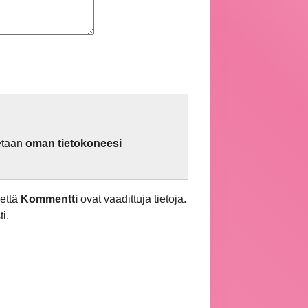
netaan
oman tietokoneesi
että
Kommentti
ovat vaadittuja tietoja.
i.