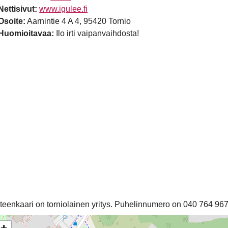
Nettisivut:
www.igulee.fi
Osoite:
Aarnintie 4 A 4, 95420 Tornio
Huomioitavaa:
Ilo irti vaipanvaihdosta!
teenkaari on torniolainen yritys. Puhelinnumero on 040 764 967