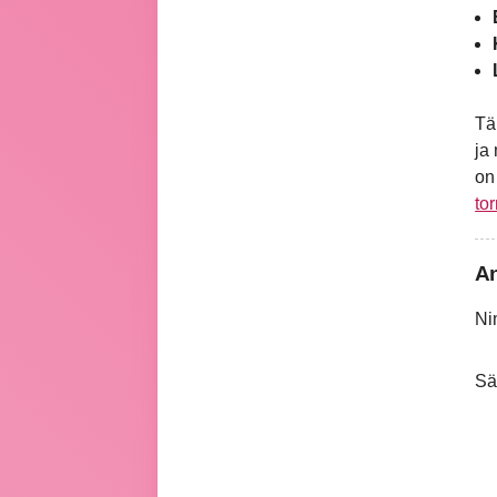
Tä
ja
o
to
An
Ni
Sä