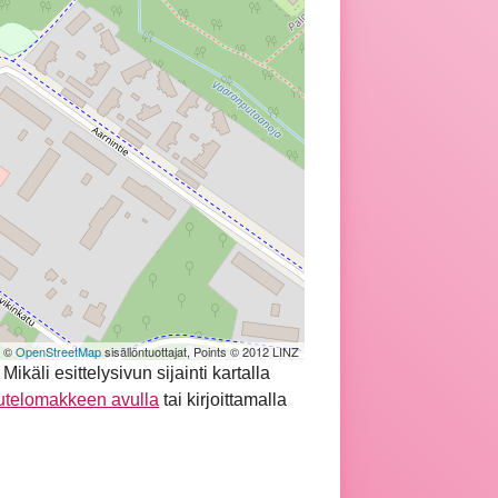
| ©
OpenStreetMap
sisällöntuottajat, Points © 2012 LINZ
äli esittelysivun sijainti kartalla
utelomakkeen avulla
tai kirjoittamalla