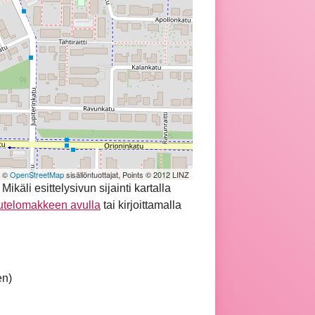
| ©
OpenStreetMap
sisällöntuottajat, Points © 2012 LINZ
äli esittelysivun sijainti kartalla
utelomakkeen avulla
tai kirjoittamalla
en)