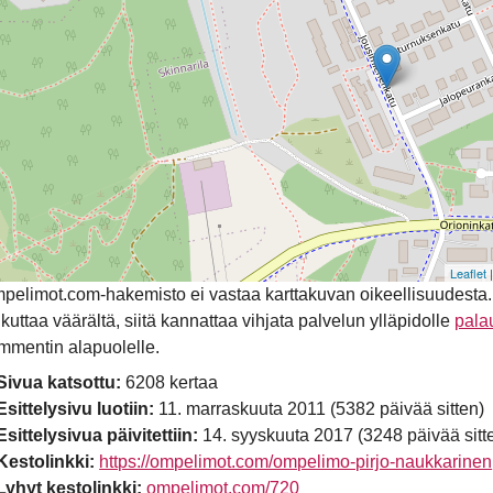
Leaflet
pelimot.com-hakemisto ei vastaa karttakuvan oikeellisuudesta. Mik
ikuttaa väärältä, siitä kannattaa vihjata palvelun ylläpidolle
pala
mmentin alapuolelle.
Sivua katsottu:
6208 kertaa
Esittelysivu luotiin:
11. marraskuuta 2011 (5382 päivää sitten)
Esittelysivua päivitettiin:
14. syyskuuta 2017 (3248 päivää sitt
Kestolinkki:
https://ompelimot.com/ompelimo-pirjo-naukkarinen
Lyhyt kestolinkki:
ompelimot.com/720