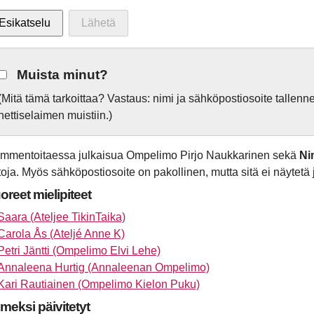
Muista minut?
(Mitä tämä tarkoittaa? Vastaus: nimi ja sähköpostiosoite tallen
nettiselaimen muistiin.)
mmentoitaessa julkaisua Ompelimo Pirjo Naukkarinen sekä
Ni
etoja. Myös sähköpostiosoite on pakollinen, mutta sitä ei näytetä j
oreet mielipiteet
Saara (Ateljee TikinTaika)
Carola Ås (Ateljé Anne K)
Petri Jäntti (Ompelimo Elvi Lehe)
Annaleena Hurtig (Annaleenan Ompelimo)
Kari Rautiainen (Ompelimo Kielon Puku)
imeksi päivitetyt