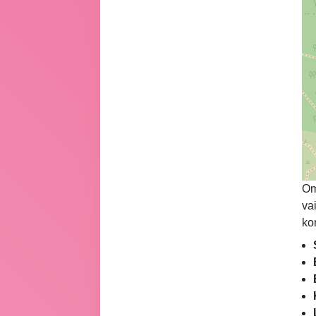
Om
va
ko