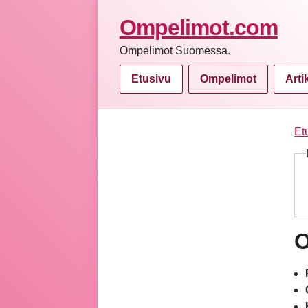
Ompelimot.com
Ompelimot Suomessa.
Etusivu
Ompelimot
Arti
Et
O