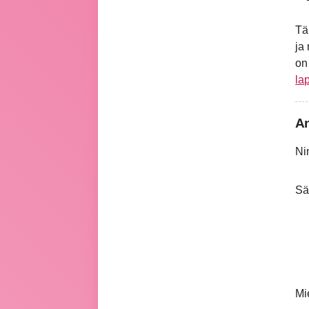
Tä
ja
o
la
An
Ni
Sä
Mi