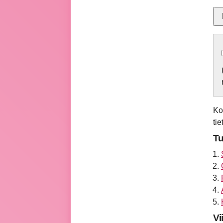
Ko
ti
Tu
Vi