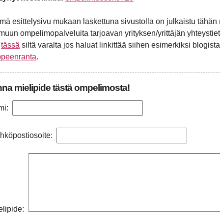
mä esittelysivu mukaan laskettuna sivustolla on julkaistu tä
 muun ompelimopalveluita tarjoavan yrityksen/yrittäjän yhteystiet
n
tässä
siltä varalta jos haluat linkittää siihen esimerkiksi blogista
ppeenranta
.
na mielipide tästä ompelimosta!
mi:
hköpostiosoite:
elipide: