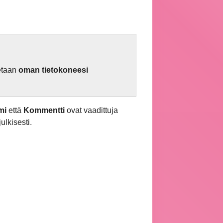
netaan
oman tietokoneesi
mi
että
Kommentti
ovat vaadittuja
ulkisesti.