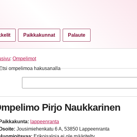
kkelit
Paikkakunnat
Palaute
usivu
:
Ompelimot
Etsi ompelimoa hakusanalla
mpelimo Pirjo Naukkarinen
Paikkakunta:
lappeenranta
Osoite:
Jousimiehenkatu 6 A, 53850 Lappeenranta
Huomioitavaa:
Erikoisaloja ei ole määritelty