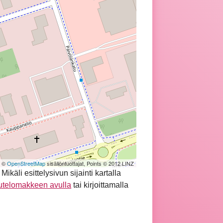
| ©
OpenStreetMap
sisällöntuottajat, Points © 2012 LINZ
äli esittelysivun sijainti kartalla
utelomakkeen avulla
tai kirjoittamalla