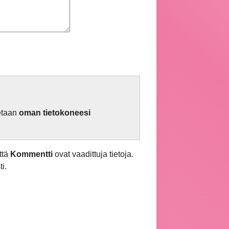
netaan
oman tietokoneesi
ttä
Kommentti
ovat vaadittuja tietoja.
i.