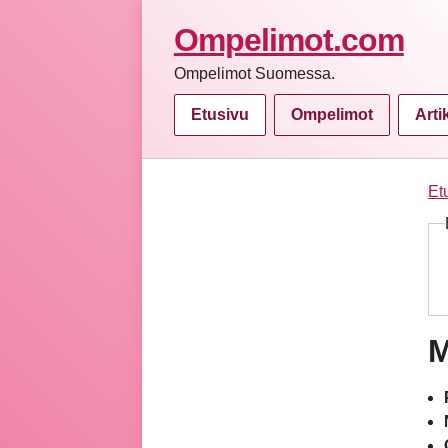
Ompelimot.com
Ompelimot Suomessa.
Etusivu
Ompelimot
Arti
Et
M