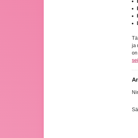
Tä
ja
o
se
An
Ni
Sä