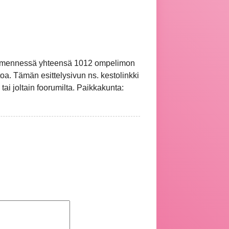
hän mennessä yhteensä 1012 ompelimon
oa. Tämän esittelysivun ns. kestolinkki
 tai joltain foorumilta. Paikkakunta: