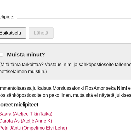
elipide:
Muista minut?
(Mitä tämä tarkoittaa? Vastaus: nimi ja sähköpostiosoite tallen
nettiselaimen muistiin.)
mmentoitaessa julkaisua Morsiussalonki RosAmor sekä
Nimi
e
ös sähköpostiosoite on pakollinen, mutta sitä ei näytetä julkisest
oreet mielipiteet
Saara (Ateljee TikinTaika)
Carola Ås (Ateljé Anne K)
Petri Jäntti (Ompelimo Elvi Lehe)