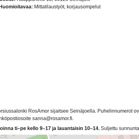
Huomioitavaa:
Mittatilaustyöt, korjausompelut
rsiussalonki RosAmor sijaitsee Seinäjoella. Puhelinnumerot ov
hköpostiosoite sanna@rosamor.fi.
oinna ti–pe kello 9–17 ja lauantaisin 10–14.
Suljettu sunnunta