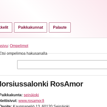
kkelit
Paikkakunnat
Palaute
usivu
:
Ompelimot
Etsi ompelimoa hakusanalla
orsiussalonki RosAmor
Paikkakunta:
seinäjoki
Nettisivut:
www.rosamor.fi
Osoite:
Kauppaneliö 13, 60120 Seinäjoki