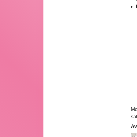
Mo
sä
Av