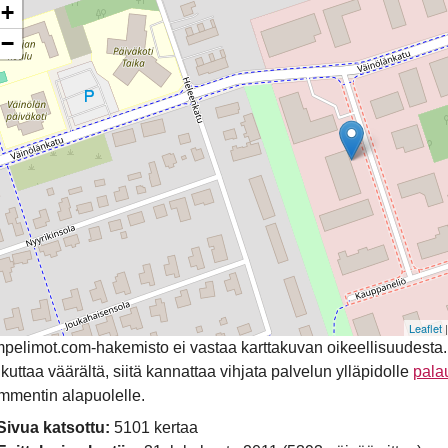
+
−
Leaflet
pelimot.com-hakemisto ei vastaa karttakuvan oikeellisuudesta. Mik
ikuttaa väärältä, siitä kannattaa vihjata palvelun ylläpidolle
pala
mmentin alapuolelle.
Sivua katsottu:
5101 kertaa