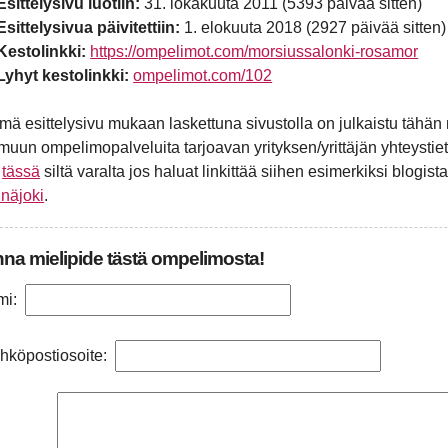
Esittelysivu luotiin:
31. lokakuuta 2011 (5393 päivää sitten)
Esittelysivua päivitettiin:
1. elokuuta 2018 (2927 päivää sitten)
Kestolinkki:
https://ompelimot.com/morsiussalonki-rosamor
Lyhyt kestolinkki:
ompelimot.com/102
mä esittelysivu mukaan laskettuna sivustolla on julkaistu tä
 muun ompelimopalveluita tarjoavan yrityksen/yrittäjän yhteystiet
n
tässä
siltä varalta jos haluat linkittää siihen esimerkiksi blogista
inäjoki
.
na mielipide tästä ompelimosta!
mi:
hköpostiosoite: