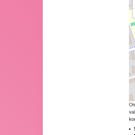
Om
va
ko