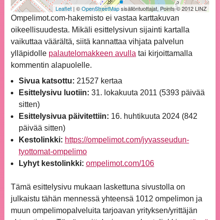
Leaflet
| ©
OpenStreetMap
sisällöntuottajat, Points © 2012 LINZ
Ompelimot.com-hakemisto ei vastaa karttakuvan
oikeellisuudesta. Mikäli esittelysivun sijainti kartalla
vaikuttaa väärältä, siitä kannattaa vihjata palvelun
ylläpidolle
palautelomakkeen avulla
tai kirjoittamalla
kommentin alapuolelle.
Sivua katsottu:
21527 kertaa
Esittelysivu luotiin:
31. lokakuuta 2011 (5393 päivää
sitten)
Esittelysivua päivitettiin:
16. huhtikuuta 2024 (842
päivää sitten)
Kestolinkki:
https://ompelimot.com/jyvasseudun-
tyottomat-ompelimo
Lyhyt kestolinkki:
ompelimot.com/106
Tämä esittelysivu mukaan laskettuna sivustolla on
julkaistu tähän mennessä yhteensä 1012 ompelimon ja
muun ompelimopalveluita tarjoavan yrityksen/yrittäjän