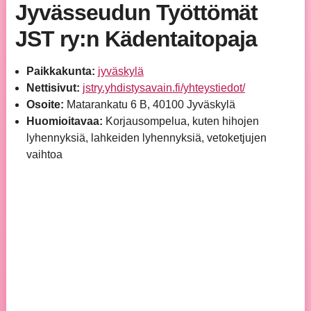
Jyvässeudun Työttömät
JST ry:n Kädentaitopaja
Paikkakunta:
jyväskylä
Nettisivut:
jstry.yhdistysavain.fi/yhteystiedot/
Osoite:
Matarankatu 6 B, 40100 Jyväskylä
Huomioitavaa:
Korjausompelua, kuten hihojen
lyhennyksiä, lahkeiden lyhennyksiä, vetoketjujen
vaihtoa