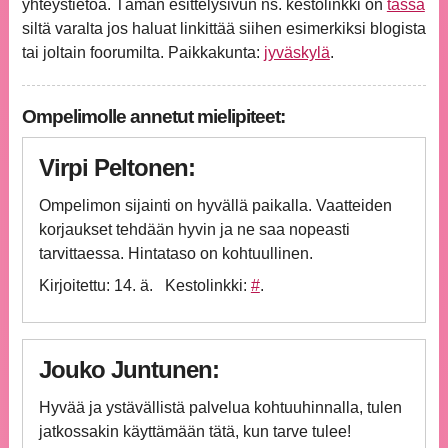
yhteystietoa. Tämän esittelysivun ns. kestolinkki on
tässä
siltä varalta jos haluat linkittää siihen esimerkiksi blogista
tai joltain foorumilta. Paikkakunta:
jyväskylä
.
Ompelimolle annetut mielipiteet:
Virpi Peltonen:
Ompelimon sijainti on hyvällä paikalla. Vaatteiden
korjaukset tehdään hyvin ja ne saa nopeasti
tarvittaessa. Hintataso on kohtuullinen.
Kirjoitettu: 14. ä
Kestolinkki:
#
Jouko Juntunen:
Hyvää ja ystävällistä palvelua kohtuuhinnalla, tulen
jatkossakin käyttämään tätä, kun tarve tulee!