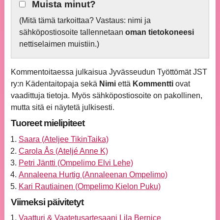
Muista minut?
(Mitä tämä tarkoittaa? Vastaus: nimi ja
sähköpostiosoite tallennetaan
oman tietokoneesi
nettiselaimen muistiin.)
Kommentoitaessa julkaisua Jyvässeudun Työttömät JST
ry:n Kädentaitopaja sekä
Nimi
että
Kommentti
ovat
vaadittuja tietoja. Myös sähköpostiosoite on pakollinen,
mutta sitä ei näytetä julkisesti.
Tuoreet mielipiteet
Saara (Ateljee TikinTaika)
Carola Ås (Ateljé Anne K)
Petri Jäntti (Ompelimo Elvi Lehe)
Annaleena Hurtig (Annaleenan Ompelimo)
Kari Rautiainen (Ompelimo Kielon Puku)
Viimeksi päivitetyt
Vaatturi & Vaatetusartesaani Lila Bernice