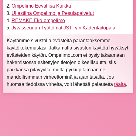
Ompelimo Eevaliisa Kuikka
Ullastiina Ompelimo ja Pesulapalvelut
REMAKE Eko-ompelimo
Jyvässeudun Työttömät JST ry:n Kädentaitopaja
Käytämme sivustolla evästeitä parantaaksemme
käyttökokemustasi. Jatkamalla sivuston käyttöä hyväksyt
evästeiden käytön. Ompelimot.com ei pysty takaamaan
hakemistossa esitettyjen tietojen oikeellisuutta, siis
paikkansa pitävyyttä, mutta pyrkii pitämään ne
mahdollisimman virheettöminä ja ajan tasalla. Jos
huomaa tiedoissa virheitä, voit lähettää palautetta
täältä
.