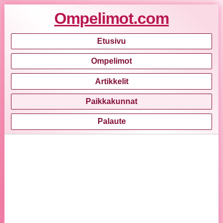
Ompelimot.com
Etusivu
Ompelimot
Artikkelit
Paikkakunnat
Palaute