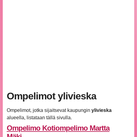
Ompelimot ylivieska
Ompelimot, jotka sijaitsevat kaupungin
ylivieska
alueella, listataan tällä sivulla.
Ompelimo Kotiompelimo Martta
Mäki