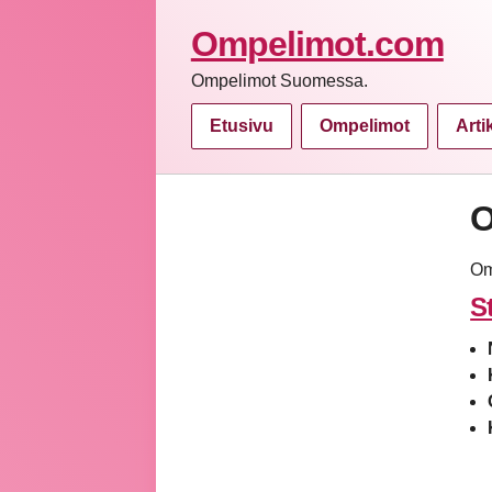
Ompelimot.com
Ompelimot Suomessa.
Etusivu
Ompelimot
Arti
O
Om
S