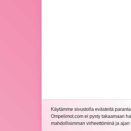
Käytämme sivustolla evästeitä parant
Ompelimot.com ei pysty takaamaan hakem
mahdollisimman virheettöminä ja ajan t