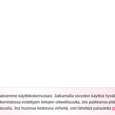
aaksemme käyttökokemustasi. Jatkamalla sivuston käyttöä hyväk
istossa esitettyjen tietojen oikeellisuutta, siis paikkansa pitä
asalla. Jos huomaa tiedoissa virheitä, voit lähettää palautetta
t