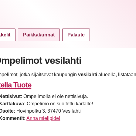
kkelit
Paikkakunnat
Palaute
mpelimot vesilahti
pelimot, jotka sijaitsevat kaupungin
vesilahti
alueella, listataan 
tella Tuote
Nettisivut:
Ompelimolla ei ole nettisivuja.
Karttakuva:
Ompelimo on sijoitettu kartalle!
Osoite:
Hovinpolku 3, 37470 Vesilahti
Kommentit:
Anna mielipide!