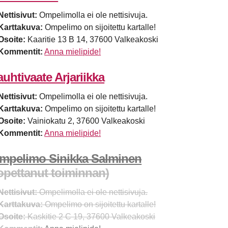
Nettisivut:
Ompelimolla ei ole nettisivuja.
Karttakuva:
Ompelimo on sijoitettu kartalle!
Osoite:
Kaaritie 13 B 14, 37600 Valkeakoski
Kommentit:
Anna mielipide!
auhtivaate Arjariikka
Nettisivut:
Ompelimolla ei ole nettisivuja.
Karttakuva:
Ompelimo on sijoitettu kartalle!
Osoite:
Vainiokatu 2, 37600 Valkeakoski
Kommentit:
Anna mielipide!
mpelimo Sinikka Salminen
lopettanut toiminnan)
Nettisivut:
Ompelimolla ei ole nettisivuja.
Karttakuva:
Ompelimo on sijoitettu kartalle!
Osoite:
Kaskitie 2 C 19, 37600 Valkeakoski