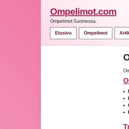
Ompelimot.com
Ompelimot Suomessa.
Etusivu
Ompelimot
Arti
O
Om
O
T