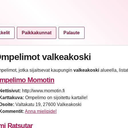
kkelit
Paikkakunnat
Palaute
mpelimot valkeakoski
pelimot, jotka sijaitsevat kaupungin
valkeakoski
alueella, lista
mpelimo Momotin
Nettisivut:
http://www.momotin.fi
Karttakuva:
Ompelimo on sijoitettu kartalle!
Osoite:
Valtakatu 19, 27600 Valkeakoski
Kommentit:
Anna mielipide!
mi Ratsutar