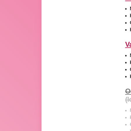
V
O
(